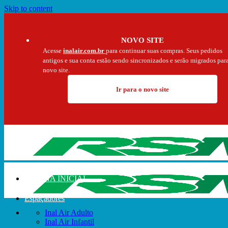
Skip to content
NOVO SITE
Acesse
inalair.com.br
para continuar suas compras. Seus pedidos
antigos e sua conta estão sendo sincronizados e serão migrados par
novo site.
Ir para o novo site
PÁGINA INICIAL
Espaçadores
Inal Air Adulto
Inal Air Infantil