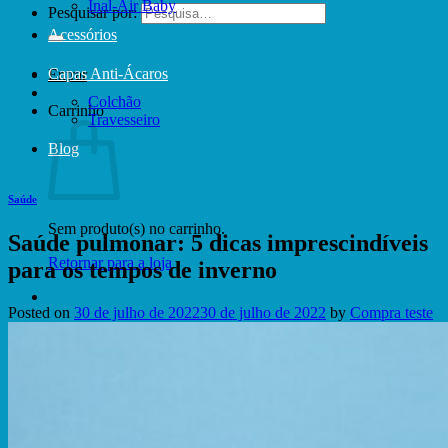
Inal-Air Baby
Pesquisar por:
Acessórios
Capas Anti-Ácaros
Entrar
Colchão
Carrinho
Travesseiro
Blog
Saúde
Sem produto(s) no carrinho.
Saúde pulmonar: 5 dicas imprescindíveis
Retornar para a loja
para os tempos de inverno
Posted on
30 de julho de 2022
30 de julho de 2022
by
Compra teste