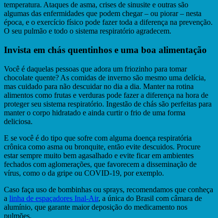
temperatura. Ataques de asma, crises de sinusite e outras são
algumas das enfermidades que podem chegar – ou piorar – nesta
época, e o exercício físico pode fazer toda a diferença na prevenção.
O seu pulmão e todo o sistema respiratório agradecem.
Invista em chás quentinhos e uma boa alimentação
Você é daquelas pessoas que adora um friozinho para tomar
chocolate quente? As comidas de inverno são mesmo uma delícia,
mas cuidado para não descuidar no dia a dia. Manter na rotina
alimentos como frutas e verduras pode fazer a diferença na hora de
proteger seu sistema respiratório. Ingestão de chás são perfeitas para
manter o corpo hidratado e ainda curtir o frio de uma forma
deliciosa.
E se você é do tipo que sofre com alguma doença respiratória
crônica como asma ou bronquite, então evite descuidos. Procure
estar sempre muito bem agasalhado e evite ficar em ambientes
fechados com aglomerações, que favorecem a disseminação de
vírus, como o da gripe ou COVID-19, por exemplo.
Caso faça uso de bombinhas ou sprays, recomendamos que conheça
a
linha de espaçadores Inal-Air
, a única do Brasil com câmara de
alumínio, que garante maior deposição do medicamento nos
pulmões.