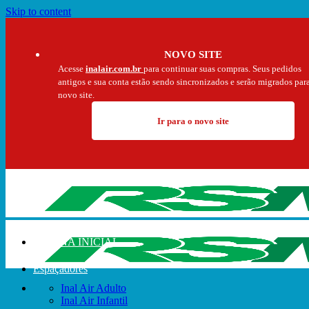
Skip to content
NOVO SITE
Acesse
inalair.com.br
para continuar suas compras. Seus pedidos
antigos e sua conta estão sendo sincronizados e serão migrados par
novo site.
Ir para o novo site
PÁGINA INICIAL
Espaçadores
Inal Air Adulto
Inal Air Infantil