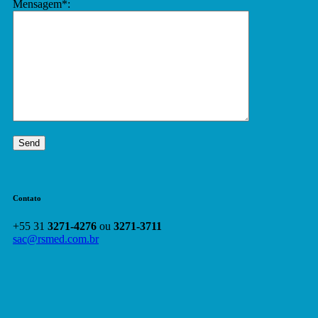
Mensagem*:
Contato
+55 31
3271-4276
ou
3271-3711
sac@rsmed.com.br