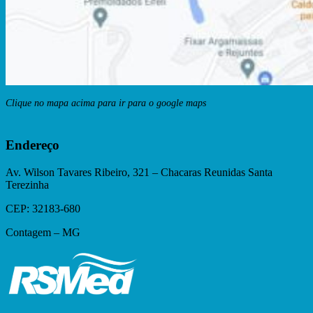
Clique no mapa acima para ir para o google maps
Endereço
Av. Wilson Tavares Ribeiro, 321 – Chacaras Reunidas Santa
Terezinha
CEP: 32183-680
Contagem – MG