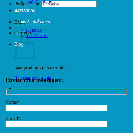
Inal-Air Baby
Pesquisar por:
Acessórios
Capas Anti-Ácaros
Entrar
Colchão
Carrinho
Travesseiro
Blog
Sem produto(s) no carrinho.
Retornar para a loja
Enviar uma mensagem:
Nome*:
E-mail*: