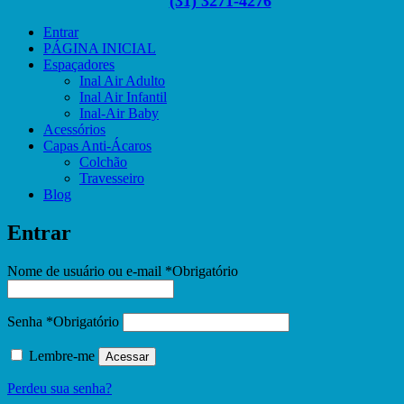
(31) 3271-4276
Entrar
PÁGINA INICIAL
Espaçadores
Inal Air Adulto
Inal Air Infantil
Inal-Air Baby
Acessórios
Capas Anti-Ácaros
Colchão
Travesseiro
Blog
Entrar
Nome de usuário ou e-mail
*
Obrigatório
Senha
*
Obrigatório
Lembre-me
Acessar
Perdeu sua senha?