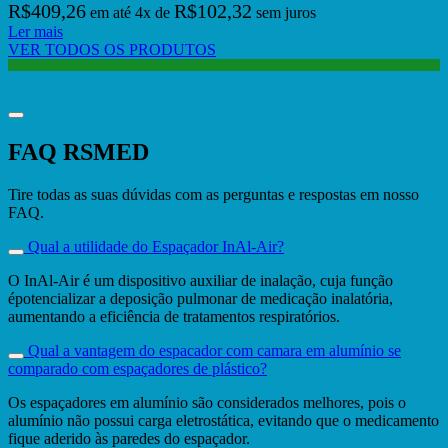
R$
409,26
R$
102,32
em até
4
x de
sem juros
Ler mais
VER TODOS OS PRODUTOS
FAQ RSMED
Tire todas as suas dúvidas com as perguntas e respostas em nosso
FAQ.
Qual a utilidade do Espaçador InAl-Air?
O InAl-Air é um dispositivo auxiliar de inalação, cuja função
épotencializar a deposição pulmonar de medicação inalatória,
aumentando a eficiência de tratamentos respiratórios.
Qual a vantagem do espacador com camara em alumínio se
comparado com espaçadores de plástico?
Os espaçadores em alumínio são considerados melhores, pois o
alumínio não possui carga eletrostática, evitando que o medicamento
fique aderido às paredes do espaçador.