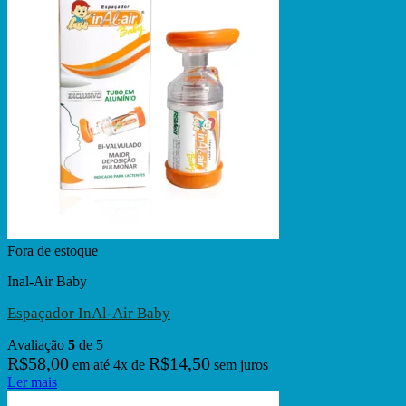
Fora de estoque
Inal-Air Baby
Espaçador InAl-Air Baby
Avaliação
5
de 5
R$
58,00
R$
14,50
em até
4
x de
sem juros
Ler mais