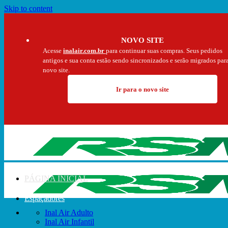
Skip to content
NOVO SITE
Acesse
inalair.com.br
para continuar suas compras. Seus pedidos
antigos e sua conta estão sendo sincronizados e serão migrados par
novo site.
Ir para o novo site
PÁGINA INICIAL
Espaçadores
Inal Air Adulto
Inal Air Infantil