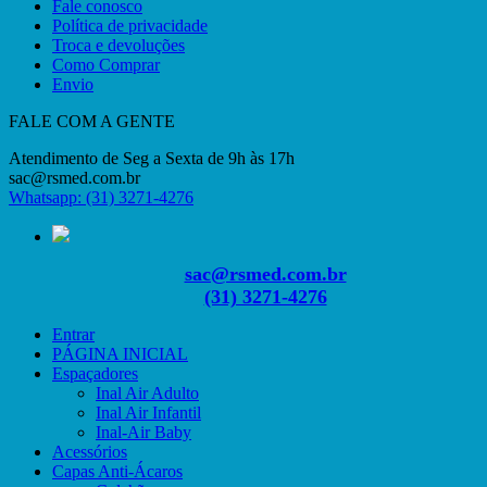
Fale conosco
Política de privacidade
Troca e devoluções
Como Comprar
Envio
FALE COM A GENTE
Atendimento de Seg a Sexta de 9h às 17h
sac@rsmed.com.br
Whatsapp: (31) 3271-4276
sac@rsmed.com.br
(31) 3271-4276
Entrar
PÁGINA INICIAL
Espaçadores
Inal Air Adulto
Inal Air Infantil
Inal-Air Baby
Acessórios
Capas Anti-Ácaros