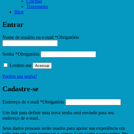
Colchão
Travesseiro
Blog
Entrar
Nome de usuário ou e-mail
*
Obrigatório
Senha
*
Obrigatório
Lembre-me
Acessar
Perdeu sua senha?
Cadastre-se
Endereço de e-mail
*
Obrigatório
Um link para definir uma nova senha será enviado para seu
endereço de e-mail.
Seus dados pessoais serão usados ​​para apoiar sua experiência em
todo este site, para gerenciar o acesso à sua conta e para outros fins