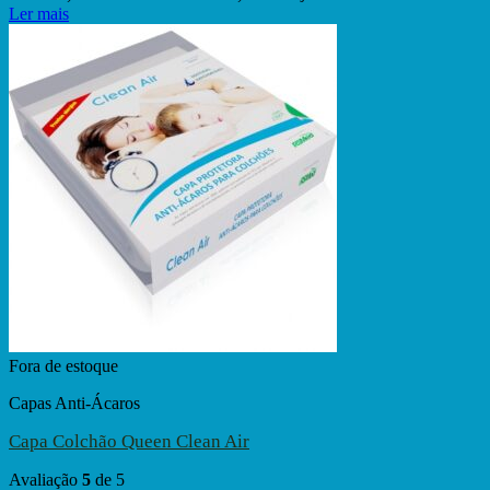
Ler mais
Fora de estoque
Capas Anti-Ácaros
Capa Colchão Queen Clean Air
Avaliação
5
de 5