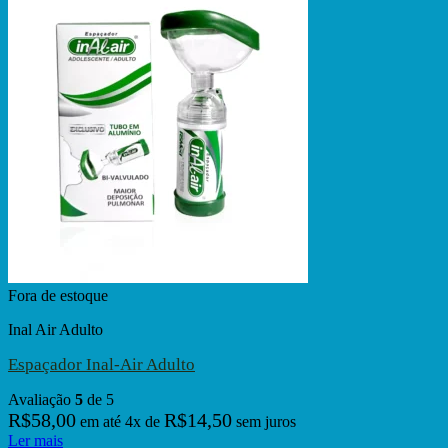
Fora de estoque
Inal Air Adulto
Espaçador Inal-Air Adulto
Avaliação
5
de 5
R$
58,00
R$
14,50
em até
4
x de
sem juros
Ler mais