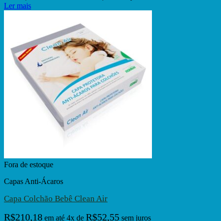
Ler mais
Fora de estoque
Capas Anti-Ácaros
Capa Colchão Bebê Clean Air
R$
210,18
R$
52,55
em até
4
x de
sem juros