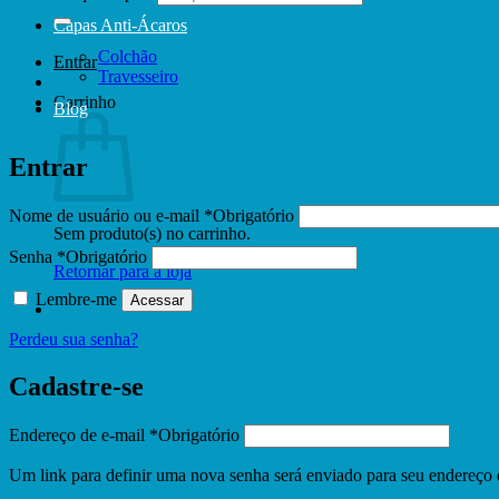
Capas Anti-Ácaros
Colchão
Entrar
Travesseiro
Carrinho
Blog
Entrar
Nome de usuário ou e-mail
*
Obrigatório
Sem produto(s) no carrinho.
Senha
*
Obrigatório
Retornar para a loja
Lembre-me
Acessar
Perdeu sua senha?
Cadastre-se
Endereço de e-mail
*
Obrigatório
Um link para definir uma nova senha será enviado para seu endereço 