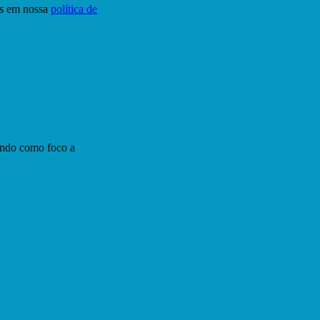
tos em nossa
política de
endo como foco a