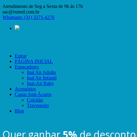
Atendimento de Seg a Sexta de 9h às 17h
sac@rsmed.com.br
Whatsapp: (31) 3271-4276
Entrar
PÁGINA INICIAL
Espaçadores
Inal Air Adulto
Inal Air Infantil
Inal-Air Baby
Acessórios
Capas Anti-Ácaros
Colchão
Travesseiro
Blog
Quer ganhar
5%
de desconto 