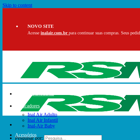
Skip to content
NOVO SITE
Acesse
inalair.com.br
para continuar suas compras. Seus pedido
PÁGINA INICIAL
Espaçadores
Inal Air Adulto
Inal Air Infantil
Inal-Air Baby
Acessórios
Pesquisar por: