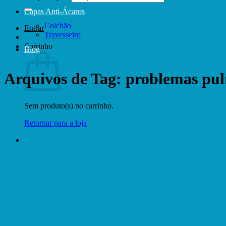
Capas Anti-Ácaros
Colchão
Entrar
Travesseiro
Carrinho
Blog
Arquivos de Tag:
problemas pu
Sem produto(s) no carrinho.
Retornar para a loja