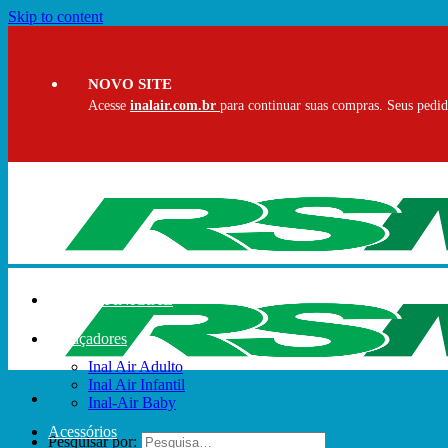
Skip to content
NOVO SITE
Acesse
inalair.com.br
para continuar suas compras. Seus pedido
PÁGINA INICIAL
Espaçadores
Inal Air Adulto
Inal Air Infantil
Inal-Air Baby
Acessórios
Pesquisar por: